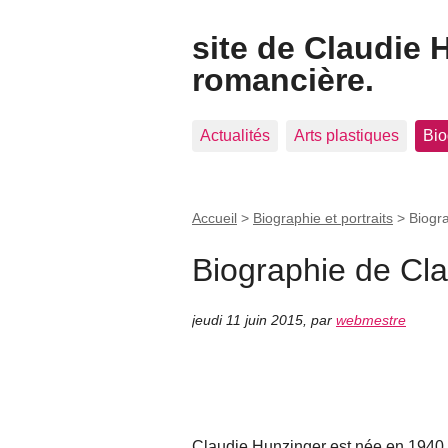
site de Claudie 
romancière.
Actualités
Arts plastiques
Bio
Accueil
>
Biographie et portraits
>
Biogr
Biographie de Cl
jeudi 11 juin 2015
,
par
webmestre
Claudie Hunzinger est née en 1940. 