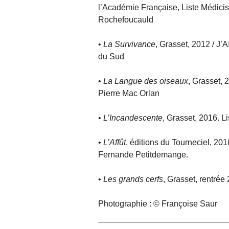
l’Académie Française, Liste Médici
Rochefoucauld
•
La Survivance
, Grasset, 2012 / J’A
du Sud
•
La Langue des oiseaux
, Grasset, 
Pierre Mac Orlan
•
L’Incandescente
, Grasset, 2016. L
•
L’Affût
, éditions du Tourneciel, 2018
Fernande Petitdemange.
•
Les grands cerfs
, Grasset, rentrée
Photographie : © Françoise Saur