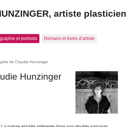
HUNZINGER, artiste plasticien
graphie et portraits
Romans et livres d’artiste
aphie de Claudie Hunzinger
audie Hunzinger
La nature est très présente dans son double parcours