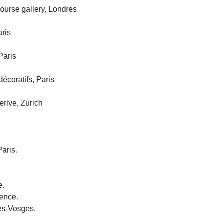
ourse gallery, Londres
ris
Paris
décoratifs, Paris
rive, Zurich
aris.
e.
ence.
es-Vosges.