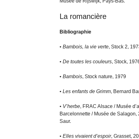
Musée de Rijswijk, Pays-Bas.
La romancière
Bibliographie
•
Bambois, la vie verte
, Stock 2, 197
•
De toutes les couleurs
, Stock, 197
•
Bambois
, Stock nature, 1979
•
Les enfants de Grimm
, Bernard Ba
•
V’herbe
, FRAC Alsace / Musée d’art
Barcelonnette / Musée de Salagon, 2
Saur.
•
Elles vivaient d’espoir
, Grasset, 2