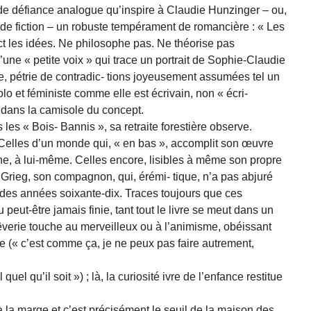
 de défiance analogue qu’inspire à Claudie Hunzinger – ou,
t de fiction – un robuste tempérament de romancière : « Les
ect les idées. Ne philosophe pas. Ne théorise pas
’une « petite voix » qui trace un portrait de Sophie-Claudie
ire, pétrie de contradic- tions joyeusement assumées tel un
lo et féministe comme elle est écrivain, non « écri-
s dans la camisole du concept.
 les « Bois- Bannis », sa retraite forestière observe.
. Celles d’un monde qui, « en bas », accomplit son œuvre
une, à lui-même. Celles encore, lisibles à même son propre
 et Grieg, son compagnon, qui, érémi- tique, n’a pas abjuré
é des années soixante-dix. Traces toujours que ces
eut-être jamais finie, tant tout le livre se meut dans un
 rêverie touche au merveilleux ou à l’animisme, obéissant
e (« c’est comme ça, je ne peux pas faire autrement,
uel qu’il soit ») ; là, la curiosité ivre de l’enfance restitue
 à la marge et c’est précisément le seuil de la maison des