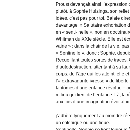
Proust devançait ainsi l’expression
plutôt, à Sophie Huizinga, son refle
idées, c’est pas pour toi. Balaie dir
davantage. » Salutaire exhortation d
en « senti- nelle », non en doctrina
Whitman du XXIe siècle. Elle est éco
vaine » : dans la chair de la vie, pa
« Sentinelle », donc : Sophie, depuis
Recueillant toutes sortes de traces
d’autodestruction, attentant à sa fa
corps, de l’âge qui les atteint, elle
l’« extravagante ivresse » de libert
fantômes d’une enfance révolue − ou p
milieu qui tient de l’enfance. Là, la
aux lois d’une imagination évocatoir
j’adhère lyriquement au moindre réel q
un colchique ou une tique.
Sentinelle, Sophie se tient toujours