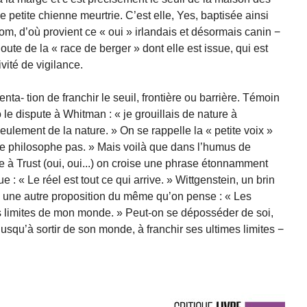
e petite chienne meurtrie. C’est elle, Yes, baptisée ainsi
m, d’où provient ce « oui » irlandais et désormais canin −
doute de la « race de berger » dont elle est issue, qui est
vité de vigilance.
 tenta- tion de franchir le seuil, frontière ou barrière. Témoin
e dispute à Whitman : « je grouillais de nature à
seulement de la nature. » On se rappelle la « petite voix »
« Ne philosophe pas. » Mais voilà que dans l’humus de
me à Trust (oui, oui...) on croise une phrase étonnamment
: « Le réel est tout ce qui arrive. » Wittgenstein, un brin
 à une autre proposition du même qu’on pense : « Les
es limites de mon monde. » Peut-on se déposséder de soi,
usqu’à sortir de son monde, à franchir ses ultimes limites −