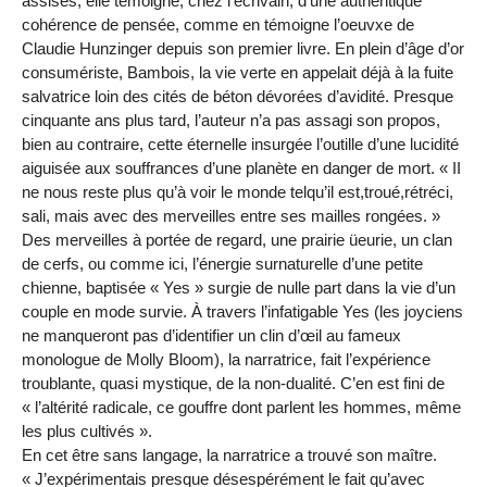
assises, elle témoigne, chez l’écrivain, d’une authentique
cohérence de pensée, comme en témoigne l’oeuvxe de
Claudie Hunzinger depuis son premier livre. En plein d’âge d’or
consumériste, Bambois, la vie verte en appelait déjà à la fuite
salvatrice loin des cités de béton dévorées d’avidité. Presque
cinquante ans plus tard, l’auteur n’a pas assagi son propos,
bien au contraire, cette éternelle insurgée l’outille d’une lucidité
aiguisée aux souffrances d’une planète en danger de mort. « II
ne nous reste plus qu’à voir le monde telqu’il est,troué,rétréci,
sali, mais avec des merveilles entre ses mailles rongées. »
Des merveilles à portée de regard, une prairie üeurie, un clan
de cerfs, ou comme ici, l’énergie surnaturelle d’une petite
chienne, baptisée « Yes » surgie de nulle part dans la vie d’un
couple en mode survie. À travers l’infatigable Yes (les joyciens
ne manqueront pas d’identifier un clin d’œil au fameux
monologue de Molly Bloom), la narratrice, fait l’expérience
troublante, quasi mystique, de la non-dualité. C’en est fini de
« l’altérité radicale, ce gouffre dont parlent les hommes, même
les plus cultivés ».
En cet être sans langage, la narratrice a trouvé son maître.
« J’expérimentais presque désespérément le fait qu’avec