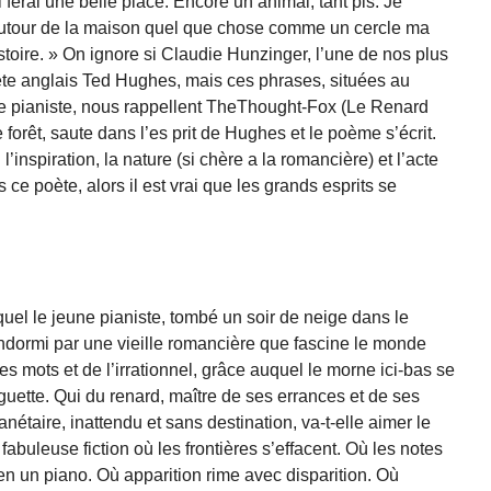
ui ferai une belle place. Encore un animal, tant pis. Je
é autour de la maison quel que chose comme un cercle ma
toire. » On ignore si Claudie Hunzinger, l’une de nos plus
ète anglais Ted Hughes, mais ces phrases, situées au
 le pianiste, nous rappellent TheThought-Fox (Le Renard
ne forêt, saute dans l’es prit de Hughes et le poème s’écrit.
’inspiration, la nature (si chère a la romancière) et l’acte
 ce poète, alors il est vrai que les grands esprits se
quel le jeune pianiste, tombé un soir de neige dans le
ndormi par une vieille romancière que fascine le monde
s mots et de l’irrationnel, grâce auquel le morne ici-bas se
uette. Qui du renard, maître de ses errances et de ses
nétaire, inattendu et sans destination, va-t-elle aimer le
fabuleuse fiction où les frontières s’effacent. Où les notes
n un piano. Où apparition rime avec disparition. Où