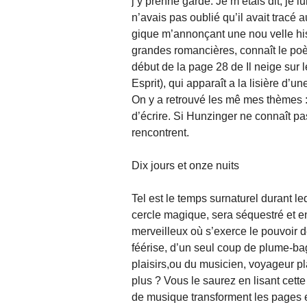
j’y prenne garde. Je m’étais dit, je l
n’avais pas oublié qu’il avait trac
gique m’annonçant une nou velle his
grandes romancières, connaît le po
début de la page 28 de Il neige sur
Esprit), qui apparaît a la lisière d’u
On y a retrouvé les mê mes thèmes : l
d’écrire. Si Hunzinger ne connaît pas
rencontrent.
Dix jours et onze nuits
Tel est le temps surnaturel durant le
cercle magique, sera séquestré et e
merveilleux où s’exerce le pouvoir de
féérise, d’un seul coup de plume-bag
plaisirs,ou du musicien, voyageur pla
plus ? Vous le saurez en lisant cette 
de musique transforment les pages e