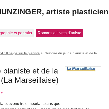
HUNZINGER, artiste plasticien
graphie et portraits
Romans et livres d’artiste
4 : Il neige sur le pianiste
>
L’histoire du jeune pianiste et de la
 pianiste et de la
 (La Marseillaise)
re
tait devenu très important sans que