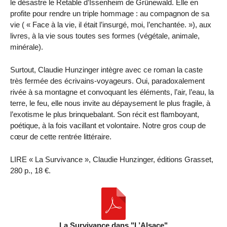
le désastre le Retable d’Issenheim de Grünewald. Elle en
profite pour rendre un triple hommage : au compagnon de sa
vie ( « Face à la vie, il était l’insurgé, moi, l’enchantée. »), aux
livres, à la vie sous toutes ses formes (végétale, animale,
minérale).
Surtout, Claudie Hunzinger intègre avec ce roman la caste
très fermée des écrivains-voyageurs. Oui, paradoxalement
rivée à sa montagne et convoquant les éléments, l’air, l’eau, la
terre, le feu, elle nous invite au dépaysement le plus fragile, à
l’exotisme le plus brinquebalant. Son récit est flamboyant,
poétique, à la fois vacillant et volontaire. Notre gros coup de
cœur de cette rentrée littéraire.
LIRE « La Survivance », Claudie Hunzinger, éditions Grasset,
280 p., 18 €.
La Survivance dans "L’Alsace"