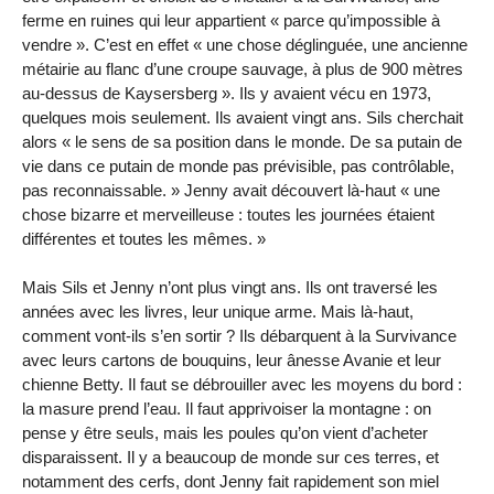
ferme en ruines qui leur appartient « parce qu’impossible à
vendre ». C’est en effet « une chose déglinguée, une ancienne
métairie au flanc d’une croupe sauvage, à plus de 900 mètres
au-dessus de Kaysersberg ». Ils y avaient vécu en 1973,
quelques mois seulement. Ils avaient vingt ans. Sils cherchait
alors « le sens de sa position dans le monde. De sa putain de
vie dans ce putain de monde pas prévisible, pas contrôlable,
pas reconnaissable. » Jenny avait découvert là-haut « une
chose bizarre et merveilleuse : toutes les journées étaient
différentes et toutes les mêmes. »
Mais Sils et Jenny n’ont plus vingt ans. Ils ont traversé les
années avec les livres, leur unique arme. Mais là-haut,
comment vont-ils s’en sortir ? Ils débarquent à la Survivance
avec leurs cartons de bouquins, leur ânesse Avanie et leur
chienne Betty. Il faut se débrouiller avec les moyens du bord :
la masure prend l’eau. Il faut apprivoiser la montagne : on
pense y être seuls, mais les poules qu’on vient d’acheter
disparaissent. Il y a beaucoup de monde sur ces terres, et
notamment des cerfs, dont Jenny fait rapidement son miel