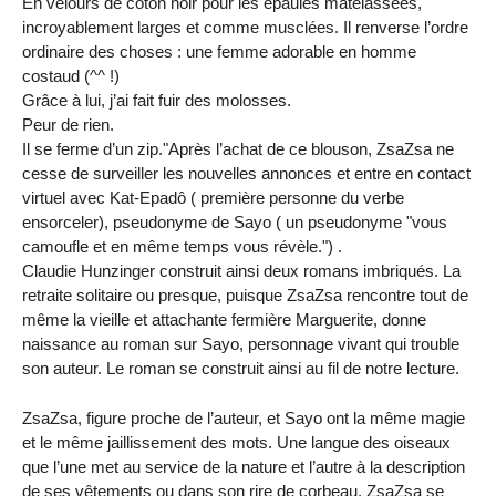
En velours de coton noir pour les épaules matelassées,
incroyablement larges et comme musclées. Il renverse l’ordre
ordinaire des choses : une femme adorable en homme
costaud (^^ !)
Grâce à lui, j’ai fait fuir des molosses.
Peur de rien.
Il se ferme d’un zip."Après l’achat de ce blouson, ZsaZsa ne
cesse de surveiller les nouvelles annonces et entre en contact
virtuel avec Kat-Epadô ( première personne du verbe
ensorceler), pseudonyme de Sayo ( un pseudonyme "vous
camoufle et en même temps vous révèle.") .
Claudie Hunzinger construit ainsi deux romans imbriqués. La
retraite solitaire ou presque, puisque ZsaZsa rencontre tout de
même la vieille et attachante fermière Marguerite, donne
naissance au roman sur Sayo, personnage vivant qui trouble
son auteur. Le roman se construit ainsi au fil de notre lecture.
ZsaZsa, figure proche de l’auteur, et Sayo ont la même magie
et le même jaillissement des mots. Une langue des oiseaux
que l’une met au service de la nature et l’autre à la description
de ses vêtements ou dans son rire de corbeau. ZsaZsa se