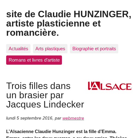
site de Claudie HUNZINGER,
artiste plasticienne et
romancière.
Actualités
Arts plastiques
Biographie et portraits
Romans et livres d’artiste
Trois filles dans
un brasier par
Jacques Lindecker
lundi 5 septembre 2016
,
par
webmestre
L’Alsacienne Claudie Hunzinger est la fille d’Emma.