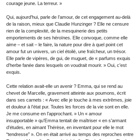
courage jeune. La terreur. »
Qui, aujourd’hui, parle de l’amour, de cet engagement au-delà
de la raison, mieux que Claudie Hunzinger ? Elle ne censure
rien de la complexité, de la mesquinerie des petits
emportements de ses héroïnes. Elle convoque, comme elle
aime – et sait – le faire, la nature pour dire à quel point cet
amour fut un univers, un ciel étoilé, une fraîcheur, un trésor.
Elle parle de vipères, de gui, de muguet, de « parfums exquis
d’herbe fanée dans lesquels on voudrait mourir. » Oui, c’est
exquis.
Cette relation avait-elle un avenir ? Emma, qui se rend au
chevet de Marcelle, gravement atteinte aux poumons, écrit
dans ses carnets : « Avec elle je touche à mes extrêmes, joie
et douleur à l’état pur. Toutes les forces de la vie sont en elle.
Je me consume en l’approchant. » Un « amour
insupportable » qu’Emma tentait de maîtriser « en s’armant
d’études, en aimant Thérèse, en inventant pour elle le mot
“tendresse” ». On en était arrivé au temps des reproches entre