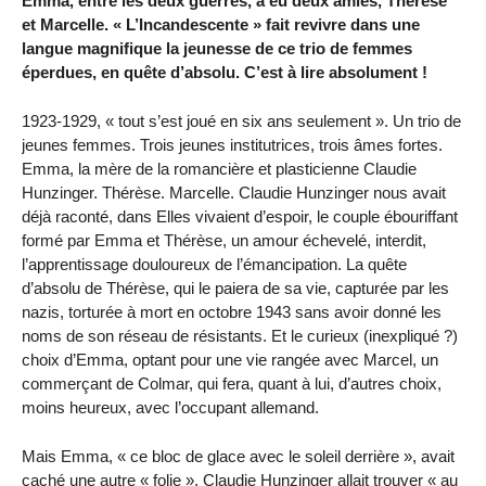
Emma, entre les deux guerres, a eu deux amies, Thérèse
et Marcelle. « L’Incandescente » fait revivre dans une
langue magnifique la jeunesse de ce trio de femmes
éperdues, en quête d’absolu. C’est à lire absolument !
1923-1929, « tout s’est joué en six ans seulement ». Un trio de
jeunes femmes. Trois jeunes institutrices, trois âmes fortes.
Emma, la mère de la romancière et plasticienne Claudie
Hunzinger. Thérèse. Marcelle. Claudie Hunzinger nous avait
déjà raconté, dans Elles vivaient d’espoir, le couple ébouriffant
formé par Emma et Thérèse, un amour échevelé, interdit,
l’apprentissage douloureux de l’émancipation. La quête
d’absolu de Thérèse, qui le paiera de sa vie, capturée par les
nazis, torturée à mort en octobre 1943 sans avoir donné les
noms de son réseau de résistants. Et le curieux (inexpliqué ?)
choix d’Emma, optant pour une vie rangée avec Marcel, un
commerçant de Colmar, qui fera, quant à lui, d’autres choix,
moins heureux, avec l’occupant allemand.
Mais Emma, « ce bloc de glace avec le soleil derrière », avait
caché une autre « folie ». Claudie Hunzinger allait trouver « au