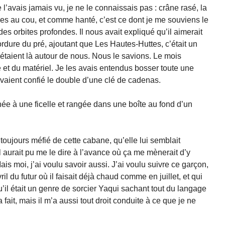
e l’avais jamais vu, je ne le connaissais pas : crâne rasé, la
lles au cou, et comme hanté, c’est ce dont je me souviens le
des orbites profondes. Il nous avait expliqué qu’il aimerait
bordure du pré, ajoutant que Les Hautes-Huttes, c’était un
s étaient là autour de nous. Nous le savions. Le mois
re et du matériel. Je les avais entendus bosser toute une
’avaient confié le double d’une clé de cadenas.
chée à une ficelle et rangée dans une boîte au fond d’un
it toujours méfié de cette cabane, qu’elle lui semblait
il aurait pu me le dire à l’avance où ça me mènerait d’y
Mais moi, j’ai voulu savoir aussi. J’ai voulu suivre ce garçon,
il du futur où il faisait déjà chaud comme en juillet, et qui
u’il était un genre de sorcier Yaqui sachant tout du langage
 l’a fait, mais il m’a aussi tout droit conduite à ce que je ne