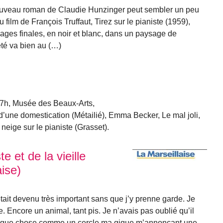
du nouveau roman de Claudie Hunzinger peut sembler un peu
 film de François Truffaut, Tirez sur le pianiste (1959),
ages finales, en noir et blanc, dans un paysage de
é va bien au (…)
7h, Musée des Beaux-Arts,
d’une domestication (Métailié), Emma Becker, Le mal joli,
 neige sur le pianiste (Grasset).
te et de la vieille
ise)
tait devenu très important sans que j’y prenne garde. Je
ace. Encore un animal, tant pis. Je n’avais pas oublié qu’il
el que chose comme un cercle ma gique m’annonçant une