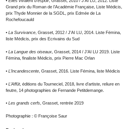
•
Elles vivaient d’espoir
, Grasset, 2010 / J’AI LU, 2012. Liste
Grand prix du Roman de l’Académie Française, Liste Médicis,
prix Thyde Monnier de la SGDL, prix Edmée de La
Rochefoucauld
•
La Survivance
, Grasset, 2012 / J’AI LU, 2014. Liste Fémina,
liste Médicis, prix des Ecrivains du Sud
•
La Langue des oiseaux
, Grasset, 2014 / J’AI LU 2019. Liste
Fémina, finaliste Médicis, prix Pierre Mac Orlan
•
L’Incandescente
, Grasset, 2016. Liste Fémina, liste Médicis
•
L’Affût
, éditions du Tourneciel, 2018, livre d’artiste, reliure en
feutre, 14 photographies de Fernande Petitdemange.
•
Les grands cerfs
, Grasset, rentrée 2019
Photographie : © Françoise Saur