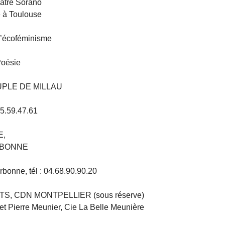
tre Sorano
e à Toulouse
 l’écoféminisme
Poésie
UPLE DE MILLAU
65.59.47.61
E,
RBONNE
rbonne, tél : 04.68.90.90.20
TS, CDN MONTPELLIER (sous réserve)
t et Pierre Meunier, Cie La Belle Meunière