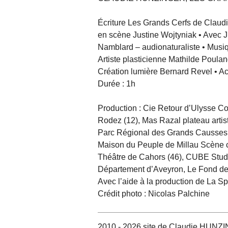
Écriture Les Grands Cerfs de Claudi
en scène Justine Wojtyniak • Avec Ju
Namblard – audionaturaliste • Musi
Artiste plasticienne Mathilde Poul
Création lumière Bernard Revel •
Durée : 1h
Production : Cie Retour d’Ulysse Co
Rodez (12), Mas Razal plateau artis
Parc Régional des Grands Causses, M
Maison du Peuple de Millau Scène con
Théâtre de Cahors (46), CUBE Studi
Département d’Aveyron, Le Fond de S
Avec l’aide à la production de La S
Crédit photo : Nicolas Palchine
2010 - 2026 site de Claudie HUNZIN