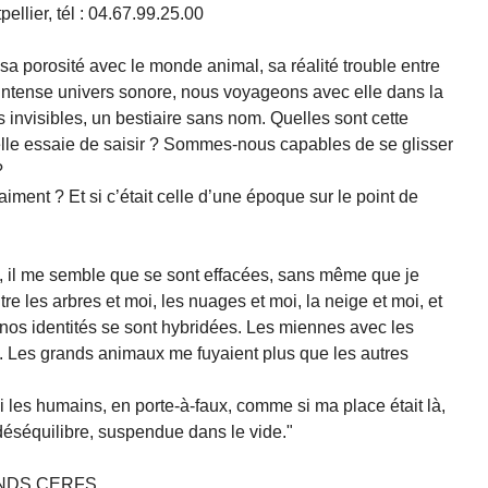
lier, tél : 04.67.99.25.00
a porosité avec le monde animal, sa réalité trouble entre
ntense univers sonore, nous voyageons avec elle dans la
s invisibles, un bestiaire sans nom. Quelles sont cette
qu’elle essaie de saisir ? Sommes-nous capables de se glisser
?
aiment ? Et si c’était celle d’une époque sur le point de
té, il me semble que se sont effacées, sans même que je
re les arbres et moi, les nuages et moi, la neige et moi, et
 nos identités se sont hybridées. Les miennes avec les
e. Les grands animaux me fuyaient plus que les autres
mi les humains, en porte-à-faux, comme si ma place était là,
éséquilibre, suspendue dans le vide."
ANDS CERFS