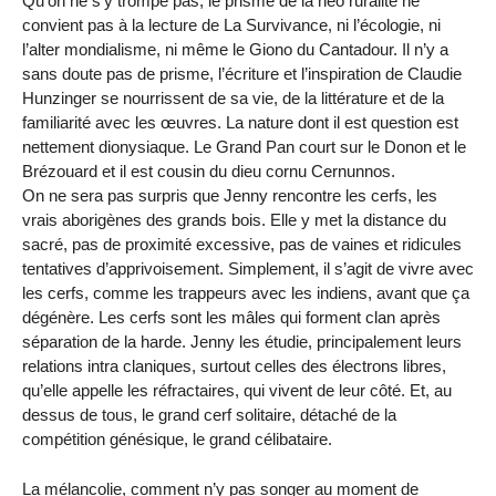
Qu’on ne s’y trompe pas, le prisme de la néo ruralité ne
convient pas à la lecture de La Survivance, ni l’écologie, ni
l’alter mondialisme, ni même le Giono du Cantadour. Il n’y a
sans doute pas de prisme, l’écriture et l’inspiration de Claudie
Hunzinger se nourrissent de sa vie, de la littérature et de la
familiarité avec les œuvres. La nature dont il est question est
nettement dionysiaque. Le Grand Pan court sur le Donon et le
Brézouard et il est cousin du dieu cornu Cernunnos.
On ne sera pas surpris que Jenny rencontre les cerfs, les
vrais aborigènes des grands bois. Elle y met la distance du
sacré, pas de proximité excessive, pas de vaines et ridicules
tentatives d’apprivoisement. Simplement, il s’agit de vivre avec
les cerfs, comme les trappeurs avec les indiens, avant que ça
dégénère. Les cerfs sont les mâles qui forment clan après
séparation de la harde. Jenny les étudie, principalement leurs
relations intra claniques, surtout celles des électrons libres,
qu’elle appelle les réfractaires, qui vivent de leur côté. Et, au
dessus de tous, le grand cerf solitaire, détaché de la
compétition génésique, le grand célibataire.
La mélancolie, comment n’y pas songer au moment de