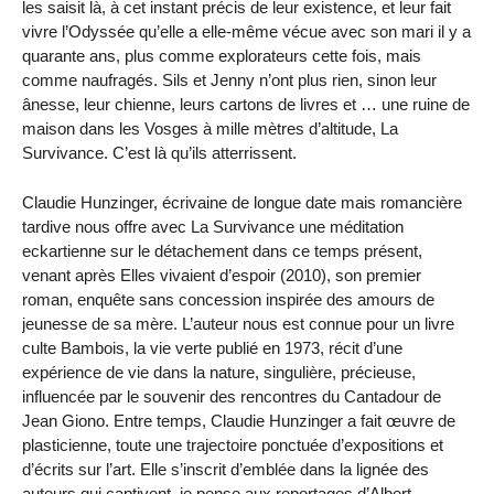
les saisit là, à cet instant précis de leur existence, et leur fait
vivre l’Odyssée qu’elle a elle-même vécue avec son mari il y a
quarante ans, plus comme explorateurs cette fois, mais
comme naufragés. Sils et Jenny n’ont plus rien, sinon leur
ânesse, leur chienne, leurs cartons de livres et … une ruine de
maison dans les Vosges à mille mètres d’altitude, La
Survivance. C’est là qu’ils atterrissent.
Claudie Hunzinger, écrivaine de longue date mais romancière
tardive nous offre avec La Survivance une méditation
eckartienne sur le détachement dans ce temps présent,
venant après Elles vivaient d’espoir (2010), son premier
roman, enquête sans concession inspirée des amours de
jeunesse de sa mère. L’auteur nous est connue pour un livre
culte Bambois, la vie verte publié en 1973, récit d’une
expérience de vie dans la nature, singulière, précieuse,
influencée par le souvenir des rencontres du Cantadour de
Jean Giono. Entre temps, Claudie Hunzinger a fait œuvre de
plasticienne, toute une trajectoire ponctuée d’expositions et
d’écrits sur l’art. Elle s’inscrit d’emblée dans la lignée des
auteurs qui captivent, je pense aux reportages d’Albert