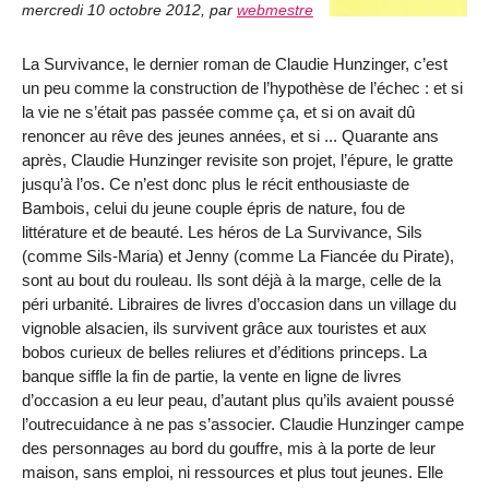
mercredi 10 octobre 2012
,
par
webmestre
La Survivance, le dernier roman de Claudie Hunzinger, c’est
un peu comme la construction de l’hypothèse de l’échec : et si
la vie ne s’était pas passée comme ça, et si on avait dû
renoncer au rêve des jeunes années, et si ... Quarante ans
après, Claudie Hunzinger revisite son projet, l’épure, le gratte
jusqu’à l’os. Ce n’est donc plus le récit enthousiaste de
Bambois, celui du jeune couple épris de nature, fou de
littérature et de beauté. Les héros de La Survivance, Sils
(comme Sils-Maria) et Jenny (comme La Fiancée du Pirate),
sont au bout du rouleau. Ils sont déjà à la marge, celle de la
péri urbanité. Libraires de livres d’occasion dans un village du
vignoble alsacien, ils survivent grâce aux touristes et aux
bobos curieux de belles reliures et d’éditions princeps. La
banque siffle la fin de partie, la vente en ligne de livres
d’occasion a eu leur peau, d’autant plus qu’ils avaient poussé
l’outrecuidance à ne pas s’associer. Claudie Hunzinger campe
des personnages au bord du gouffre, mis à la porte de leur
maison, sans emploi, ni ressources et plus tout jeunes. Elle